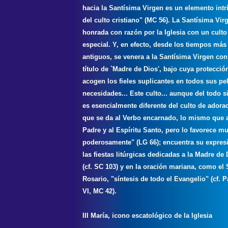
hacia la Santísima Virgen es un elemento intr
del culto cristiano" (MC 56). La Santísima Vir
honrada con razón por la Iglesia con un culto
especial. Y, en efecto, desde los tiempos más
antiguos, se venera a la Santísima Virgen con
título de `Madre de Dios', bajo cuya protecció
acogen los fieles suplicantes en todos sus pe
necesidades... Este culto... aunque del todo s
es esencialmente diferente del culto de adora
que se da al Verbo encarnado, lo mismo que 
Padre y al Espíritu Santo, pero lo favorece m
poderosamente" (LG 66); encuentra su expres
las fiestas litúrgicas dedicadas a la Madre de 
(cf. SC 103) y en la oración mariana, como el
Rosario, "síntesis de todo el Evangelio" (cf. 
VI, MC 42).
III María, icono escatológico de la Iglesia