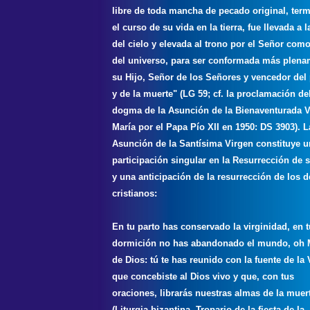
libre de toda mancha de pecado original, ter
el curso de su vida en la tierra, fue llevada a l
del cielo y elevada al trono por el Señor com
del universo, para ser conformada más plena
su Hijo, Señor de los Señores y vencedor del
y de la muerte" (LG 59; cf. la proclamación de
dogma de la Asunción de la Bienaventurada V
María por el Papa Pío XII en 1950: DS 3903). L
Asunción de la Santísima Virgen constituye u
participación singular en la Resurrección de s
y una anticipación de la resurrección de los 
cristianos:
En tu parto has conservado la virginidad, en t
dormición no has abandonado el mundo, oh 
de Dios: tú te has reunido con la fuente de la 
que concebiste al Dios vivo y que, con tus
oraciones, librarás nuestras almas de la muer
(Liturgia bizantina, Tropario de la fiesta de la