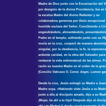
Madre de Dios junto con la Encarnación del V
por designio de la divina Providencia, fue en l
la excelsa Madre del divino Redentor y su
colaboradora generosa por título excepcional
humilde esclava del Señor. Concibiendo a Cri
engendrándolo, alimentándolo, presentándolo
Padre en el templo, sufriendo junto con su Hi
moría en la cruz, cooperó de manera absolut
singular, por la obediencia, la fe, la esperanza
ardiente caridad, en la obra del Salvador para
restaurar la vida sobrenatural de las almas. P
razón es nuestra Madre en el orden de la grac
(Concilio Vaticano II, Const. dogm. Lumen ge
Desde la cruz, Jesús entregó su Madre a Jua
Madre suya. «Habiendo visto Jesús a su Madr
junto a ella al discípulo amado, dijo a su Mad
¡Mujer, he ahí a tu hijo! Después dijo al discíp
ahí a tu Madre! Y desde aquel momento el dis