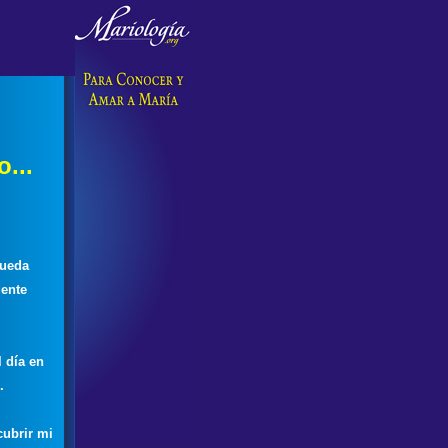
...
queda
dente
l día en
.
cubrir mi