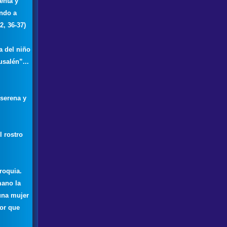
enta y
endo a
2, 36-37)
a del niño
usalén”...
 serena y
l rostro
roquia.
mano la
una mujer
or que