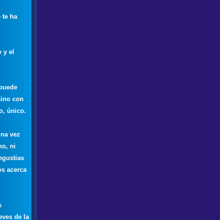
 te ha
 y el
 puede
sino con
o, único.
una vez
o, ni
ngustias
os acerca
s
eves de la