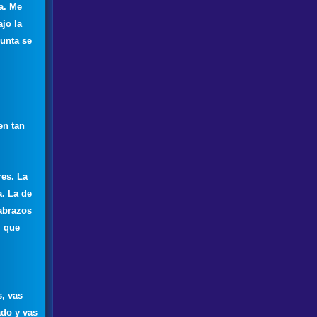
a. Me
ajo la
unta se
en tan
res. La
a. La de
abrazos
l que
, vas
ado y vas