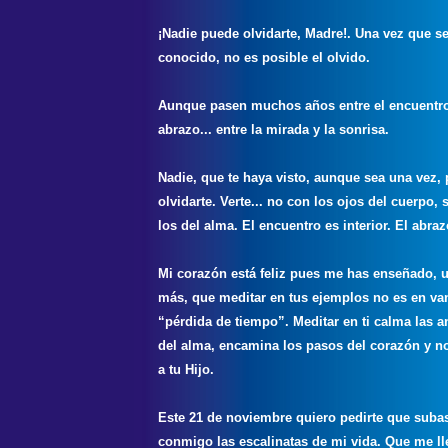
¡Nadie puede olvidarte, Madre!. Una vez que se
conocido, no es posible el olvido.
Aunque pasen muchos años entre el encuentro
abrazo... entre la mirada y la sonrisa.
Nadie, que te haya visto, aunque sea una vez,
olvidarte. Verte... no con los ojos del cuerpo, 
los del alma. El encuentro es interior. El abraz
Mi corazón está feliz pues me has enseñado, 
más, que meditar en tus ejemplos no es en van
“pérdida de tiempo”. Meditar en ti calma las a
del alma, encamina los pasos del corazón y n
a tu Hijo.
Este 21 de noviembre quiero pedirte que suba
conmigo las escalinatas de mi vida. Que me ll