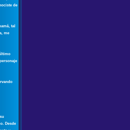
nociste de
mamá, tal
a, me
último
 personaje
ervando
 su
do. Desde