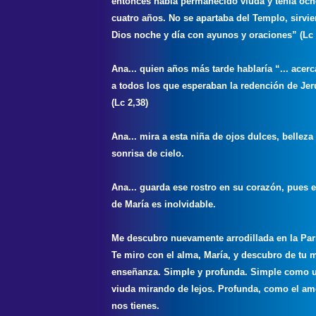
entonces había permanecido viuda y tenía och
cuatro años. No se apartaba del Templo, sirvi
Dios noche y día con ayunos y oraciones” (Lc 
Ana... quien años más tarde hablaría “... acerc
a todos los que esperaban la redención de Jer
(Lc 2,38)
Ana... mira a esta niña de ojos dulces, belleza
sonrisa de cielo.
Ana... guarda ese rostro en su corazón, pues e
de María es inolvidable.
Me descubro nuevamente arrodillada en la Par
Te miro con el alma, María, y descubro de tu 
enseñanza. Simple y profunda. Simple como 
viuda mirando de lejos. Profunda, como el am
nos tienes.