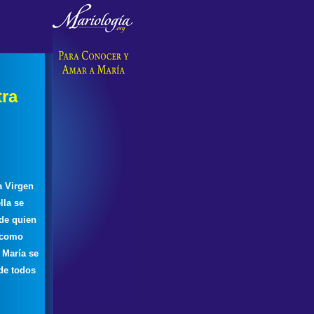
tra
a Virgen
lla se
de quien
y como
 María se
 de todos