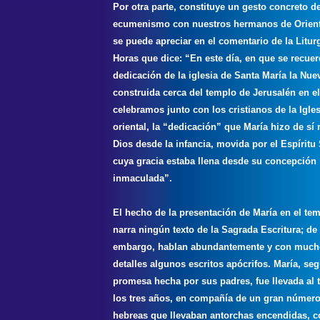
Por otra parte, constituye un gesto concreto d
ecumenismo con nuestros hermanos de Orient
se puede apreciar en el comentario de la Liturg
Horas que dice: “En este día, en que se recuer
dedicación de la iglesia de Santa María la Nue
construida cerca del templo de Jerusalén en el
celebramos junto con los cristianos de la Igles
oriental, la “dedicación” que María hizo de sí
Dios desde la infancia, movida por el Espíritu
cuya gracia estaba llena desde su concepción
inmaculada”.
El hecho de la presentación de María en el te
narra ningún texto de la Sagrada Escritura; de 
embargo, hablan abundantemente y con much
detalles algunos escritos apócrifos. María, seg
promesa hecha por sus padres, fue llevada al 
los tres años, en compañía de un gran número
hebreas que llevaban antorchas encendidas, c