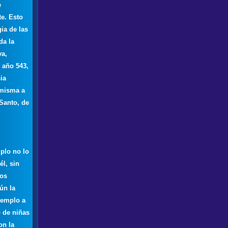
e
e. Esto
ia de las
da la
va,
 año 543,
ia
 misma a
 Santo, de
mplo no lo
él, sin
os
ún la
templo a
 de niñas
on la