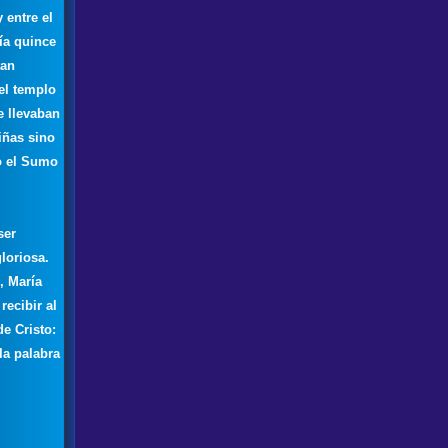
 entre el
ía quince
tan
el templo
e llevaban
niñas sino
o el Sumo
ser
loriosa.
, María
recibir al
de Cristo:
la palabra