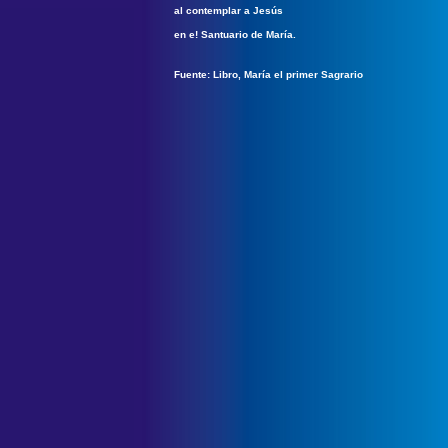
al contemplar a Jesús
en e! Santuario de María.
F
uente: Libro, María el primer Sagrario