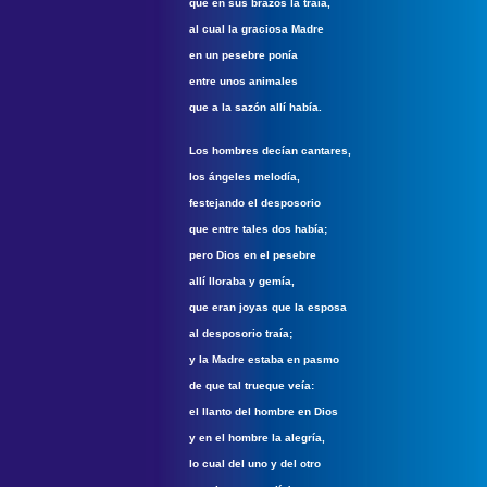
que en sus brazos la traía,
al cual la graciosa Madre
en un pesebre ponía
entre unos animales
que a la sazón allí había.
Los hombres decían cantares,
los ángeles melodía,
festejando el desposorio
que entre tales dos había;
pero Dios en el pesebre
allí lloraba y gemía,
que eran joyas que la esposa
al desposorio traía;
y la Madre estaba en pasmo
de que tal trueque veía:
el llanto del hombre en Dios
y en el hombre la alegría,
lo cual del uno y del otro