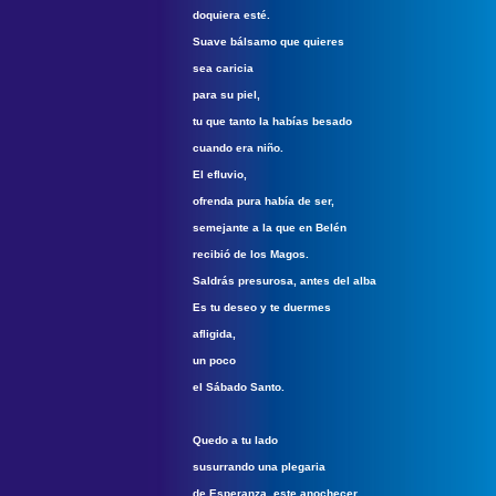
doquiera esté.
Suave bálsamo que quieres
sea caricia
para su piel,
tu que tanto la habías besado
cuando era niño.
El efluvio,
ofrenda pura había de ser,
semejante a la que en Belén
recibió de los Magos.
Saldrás presurosa, antes del alba
Es tu deseo y te duermes
afligida,
un poco
el Sábado Santo.
Quedo a tu lado
susurrando una plegaria
de Esperanza, este anochecer