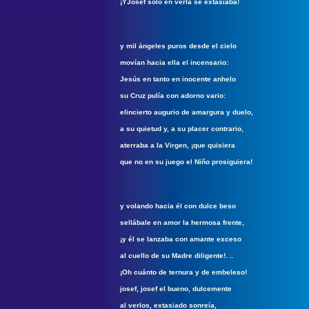
¡YJosef sólo en verla se extasiaba!
y mil ángeles puros desde el cielo
movían hacia ella el incensario:
Jesús en tanto en inocente anhelo
su Cruz pulía con adorno vario:
elincierto augurio de amargura y duelo,
a su quietud y, a su placer contrario,
aterraba a la Virgen, ¡que quisiera
que no en su juego el Niño prosiguiera!
y volando hacia él con dulce beso
sellábale en amor la hermosa frente,
¡y él se lanzaba con amante exceso
al cuello de su Madre diligente!. ..
¡Oh cuánto de ternura y de embeleso!
josef, josef el bueno, dulcemente
al verlos, extasiado sonreía,