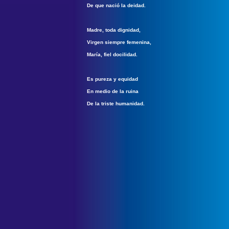
De que nació la deidad.
Madre, toda dignidad,
Virgen siempre femenina,
María, fiel docilidad.
Es pureza y equidad
En medio de la ruina
De la triste humanidad.