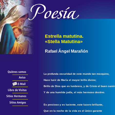
Estrella matutina.
«Stella Matutina»
Rafael Ángel Marañón
La profunda oscuridad de este mundo tan mezquino,
Hace lucir de María el mayor brillo divino;
Brillo de Dios que es lumbrera, y de Cristo el buen cami
Y de una humilde judía, el más hermoso destino.
Es precioso y es luciente, este lucero brillante,
Que en la noche de la vida es el único garante