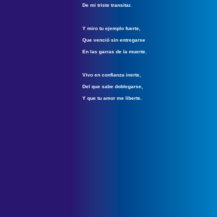
De mi triste transitar.
Y miro tu ejemplo fuerte,
Que venció sin entregarse
En las garras de la muerte.
Vivo en confianza inerte,
Del que sabe doblegarse,
Y que tu amor me liberte.