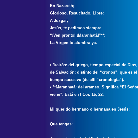
En Nazareth;
Glorioso, Resucitado, Libre:
A Juzgar;
Jesús, te pedimos siempre:
“¡Ven pronto! ¡Maranhatá!”**:
La Virgen lo alumbra ya.
• *kairós: del griego, tiempo especial de Dios,
de Salvación; distinto del “cronos”, que es el
tiempo sucesivo (de allí “cronología”).
• **Maranhatá: del arameo. Significa “El Seño
viene”. Está en I Cor. 16, 22.
Mi querido hermano o hermana en Jesús:
Que tengas: