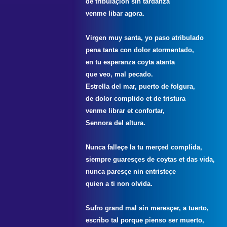
de tribulaçión sin tardanza
venme libar agora.
Virgen muy santa, yo paso atribulado
pena tanta con dolor atormentado,
en tu esperanza coyta atanta
que veo, mal pecado.
Estrella del mar, puerto de folgura,
de dolor complido et de tristura
venme librar et confortar,
Sennora del altura.
Nunca falleçe la tu merçed complida,
siempre guaresçes de coytas et das vida,
nunca paresçe nin entristeçe
quien a ti non olvida.
Sufro grand mal sin meresçer, a tuerto,
escribo tal porque pienso ser muerto,