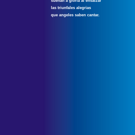
suenan a gloria al ensalzar
las triunfales alegrias
que angeles saben cantar.